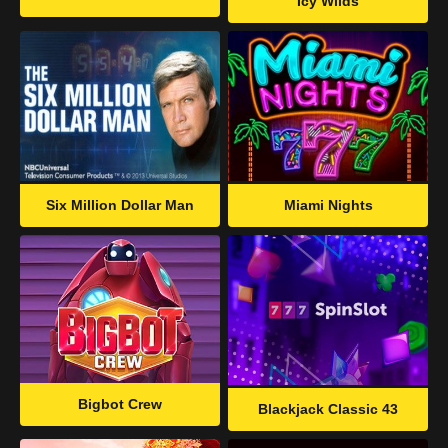
Icy Wilds
Six Million Dollar Man
Miami Nights
Bigbot Crew
Blackjack Classic 43