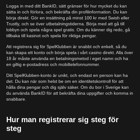
Logga in med ditt BankID, sätt gränser för hur mycket du kan
sätta in och förlora, och bekräfta din profilinformation. Du kan
börja direkt. Gör en insättning på minst 100 kr med Swish eller
Trustly, och se över utbetalningstiderna. Börja med att gå till
lobbyn och spela några spel gratis. Om du känner dig redo, gå
tillbaka till kasinot och spela för riktiga pengar.
Att registrera sig för SpelKlubben är snabbt och enkelt, så du
kan skapa ett konto och börja spela i vårt casino direkt. Alla över
18 år måste använda en betalningsmetod i eget namn och ha
en giltig e-postadress och mobiltelefonnummer.
Ditt SpelKlubben-konto är unikt, och endast en person kan ha
det. Du kan när som helst be om en identitetskontroll för att
hålla dina pengar och dig själv säker. Om du bor i Sverige kan
du använda BankID för att bekräfta dina uppgifter och komma in
snabbare.
Hur man registrerar sig steg för
steg