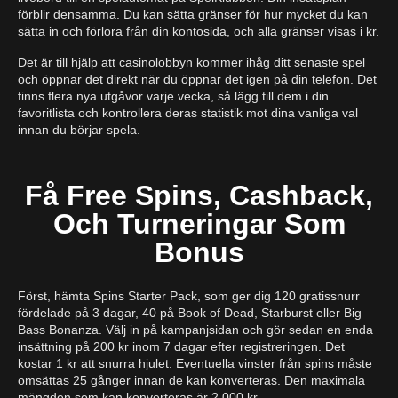
förblir densamma. Du kan sätta gränser för hur mycket du kan
sätta in och förlora från din kontosida, och alla gränser visas i kr.
Det är till hjälp att casinolobbyn kommer ihåg ditt senaste spel
och öppnar det direkt när du öppnar det igen på din telefon. Det
finns flera nya utgåvor varje vecka, så lägg till dem i din
favoritlista och kontrollera deras statistik mot dina vanliga val
innan du börjar spela.
Få Free Spins, Cashback,
Och Turneringar Som
Bonus
Först, hämta Spins Starter Pack, som ger dig 120 gratissnurr
fördelade på 3 dagar, 40 på Book of Dead, Starburst eller Big
Bass Bonanza. Välj in på kampanjsidan och gör sedan en enda
insättning på 200 kr inom 7 dagar efter registreringen. Det
kostar 1 kr att snurra hjulet. Eventuella vinster från spins måste
omsättas 25 gånger innan de kan konverteras. Den maximala
mängden som kan konverteras är 2 000 kr.