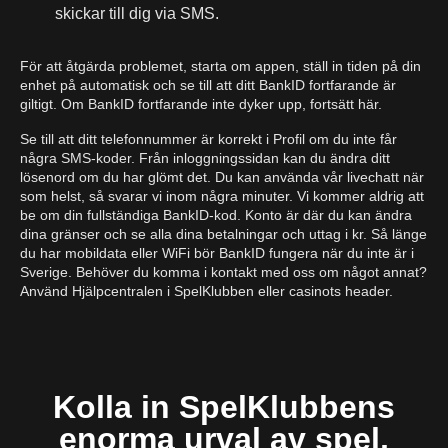
skickar till dig via SMS.
För att åtgärda problemet, starta om appen, ställ in tiden på din
enhet på automatisk och se till att ditt BankID fortfarande är
giltigt. Om BankID fortfarande inte dyker upp, fortsätt här.
Se till att ditt telefonnummer är korrekt i Profil om du inte får
några SMS-koder. Från inloggningssidan kan du ändra ditt
lösenord om du har glömt det. Du kan använda vår livechatt när
som helst, så svarar vi inom några minuter. Vi kommer aldrig att
be om din fullständiga BankID-kod. Konto är där du kan ändra
dina gränser och se alla dina betalningar och uttag i kr. Så länge
du har mobildata eller WiFi bör BankID fungera när du inte är i
Sverige. Behöver du komma i kontakt med oss om något annat?
Använd Hjälpcentralen i SpelKlubben eller casinots header.
Kolla in SpelKlubbens
enorma urval av spel,