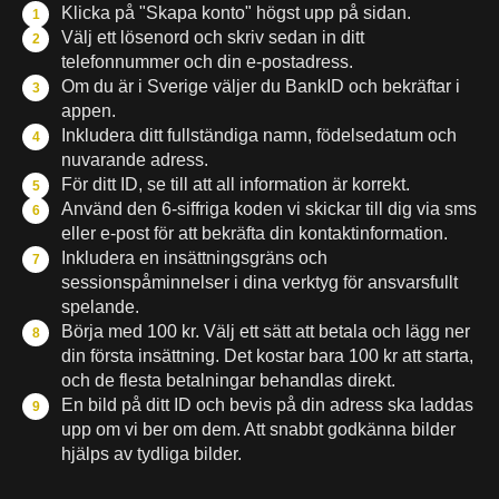
Klicka på "Skapa konto" högst upp på sidan.
Välj ett lösenord och skriv sedan in ditt
telefonnummer och din e-postadress.
Om du är i Sverige väljer du BankID och bekräftar i
appen.
Inkludera ditt fullständiga namn, födelsedatum och
nuvarande adress.
För ditt ID, se till att all information är korrekt.
Använd den 6-siffriga koden vi skickar till dig via sms
eller e-post för att bekräfta din kontaktinformation.
Inkludera en insättningsgräns och
sessionspåminnelser i dina verktyg för ansvarsfullt
spelande.
Börja med 100 kr. Välj ett sätt att betala och lägg ner
din första insättning. Det kostar bara 100 kr att starta,
och de flesta betalningar behandlas direkt.
En bild på ditt ID och bevis på din adress ska laddas
upp om vi ber om dem. Att snabbt godkänna bilder
hjälps av tydliga bilder.