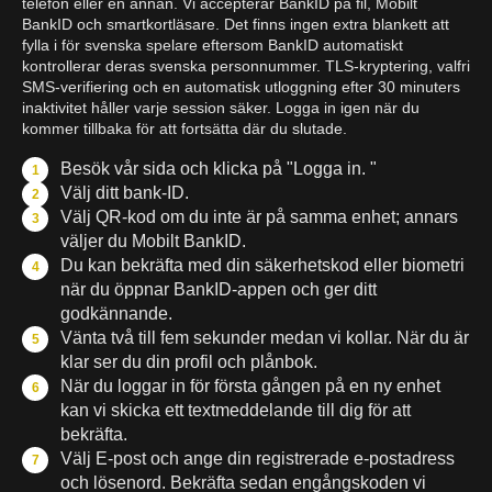
telefon eller en annan. Vi accepterar BankID på fil, Mobilt
BankID och smartkortläsare. Det finns ingen extra blankett att
fylla i för svenska spelare eftersom BankID automatiskt
kontrollerar deras svenska personnummer. TLS-kryptering, valfri
SMS-verifiering och en automatisk utloggning efter 30 minuters
inaktivitet håller varje session säker. Logga in igen när du
kommer tillbaka för att fortsätta där du slutade.
Besök vår sida och klicka på "Logga in. "
Välj ditt bank-ID.
Välj QR-kod om du inte är på samma enhet; annars
väljer du Mobilt BankID.
Du kan bekräfta med din säkerhetskod eller biometri
när du öppnar BankID-appen och ger ditt
godkännande.
Vänta två till fem sekunder medan vi kollar. När du är
klar ser du din profil och plånbok.
När du loggar in för första gången på en ny enhet
kan vi skicka ett textmeddelande till dig för att
bekräfta.
Välj E-post och ange din registrerade e-postadress
och lösenord. Bekräfta sedan engångskoden vi