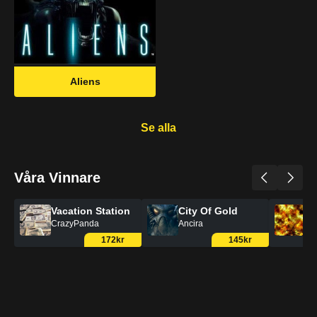
Aliens
Se alla
Våra Vinnare
Vacation Station
City Of Gold
Pi
CrazyPanda
Ancira
ga
172kr
145kr